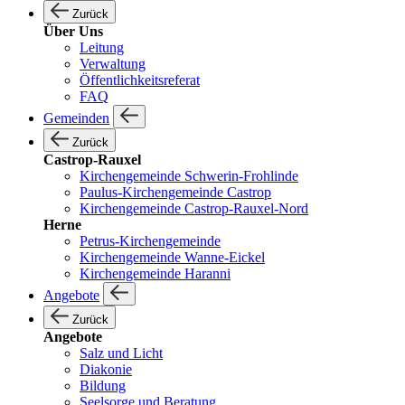
Zurück
Über Uns
Leitung
Verwaltung
Öffentlichkeitsreferat
FAQ
Gemeinden
Zurück
Castrop-Rauxel
Kirchengemeinde Schwerin-Frohlinde
Paulus-Kirchengemeinde Castrop
Kirchengemeinde Castrop-Rauxel-Nord
Herne
Petrus-Kirchengemeinde
Kirchengemeinde Wanne-Eickel
Kirchengemeinde Haranni
Angebote
Zurück
Angebote
Salz und Licht
Diakonie
Bildung
Seelsorge und Beratung