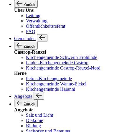
Zurück
Über Uns
Leitung
Verwaltung
Öffentlichkeitsreferat
FAQ
Gemeinden
Zurück
Castrop-Rauxel
Kirchengemeinde Schwerin-Frohlinde
Paulus-Kirchengemeinde Castrop
Kirchengemeinde Castrop-Rauxel-Nord
Herne
Petrus-Kirchengemeinde
Kirchengemeinde Wanne-Eickel
Kirchengemeinde Haranni
Angebote
Zurück
Angebote
Salz und Licht
Diakonie
Bildung
Seelsorge und Beratung