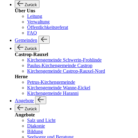
Zurück
Über Uns
Leitung
Verwaltung
Öffentlichkeitsreferat
FAQ
Gemeinden
Zurück
Castrop-Rauxel
Kirchengemeinde Schwerin-Frohlinde
Paulus-Kirchengemeinde Castrop
Kirchengemeinde Castrop-Rauxel-Nord
Herne
Petrus-Kirchengemeinde
Kirchengemeinde Wanne-Eickel
Kirchengemeinde Haranni
Angebote
Zurück
Angebote
Salz und Licht
Diakonie
Bildung
Seelsorge und Beratung