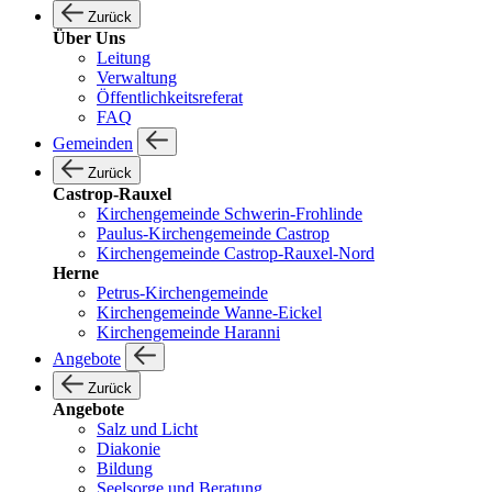
Zurück
Über Uns
Leitung
Verwaltung
Öffentlichkeitsreferat
FAQ
Gemeinden
Zurück
Castrop-Rauxel
Kirchengemeinde Schwerin-Frohlinde
Paulus-Kirchengemeinde Castrop
Kirchengemeinde Castrop-Rauxel-Nord
Herne
Petrus-Kirchengemeinde
Kirchengemeinde Wanne-Eickel
Kirchengemeinde Haranni
Angebote
Zurück
Angebote
Salz und Licht
Diakonie
Bildung
Seelsorge und Beratung