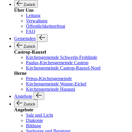
Zurück
Über Uns
Leitung
Verwaltung
Öffentlichkeitsreferat
FAQ
Gemeinden
Zurück
Castrop-Rauxel
Kirchengemeinde Schwerin-Frohlinde
Paulus-Kirchengemeinde Castrop
Kirchengemeinde Castrop-Rauxel-Nord
Herne
Petrus-Kirchengemeinde
Kirchengemeinde Wanne-Eickel
Kirchengemeinde Haranni
Angebote
Zurück
Angebote
Salz und Licht
Diakonie
Bildung
Seelsorge und Beratung