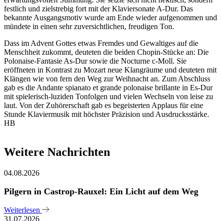
festlich und zielstrebig fort mit der Klaviersonate A-Dur. Das
bekannte Ausgangsmotiv wurde am Ende wieder aufgenommen und
mündete in einen sehr zuversichtlichen, freudigen Ton.
Dass im Advent Gottes etwas Fremdes und Gewaltiges auf die
Menschheit zukommt, deuteten die beiden Chopin-Stücke an: Die
Polonaise-Fantasie As-Dur sowie die Nocturne c-Moll. Sie
eröffneten in Kontrast zu Mozart neue Klangräume und deuteten mit
Klängen wie von fern den Weg zur Weihnacht an. Zum Abschluss
gab es die Andante spianato et grande polonaise brillante in Es-Dur
mit spielerisch-luziden Tonfolgen und vielen Wechseln von leise zu
laut. Von der Zuhörerschaft gab es begeisterten Applaus für eine
Stunde Klaviermusik mit höchster Präzision und Ausdrucksstärke.
HB
Weitere Nachrichten
04.08.2026
Pilgern in Castrop-Rauxel: Ein Licht auf dem Weg
Weiterlesen
31.07.2026