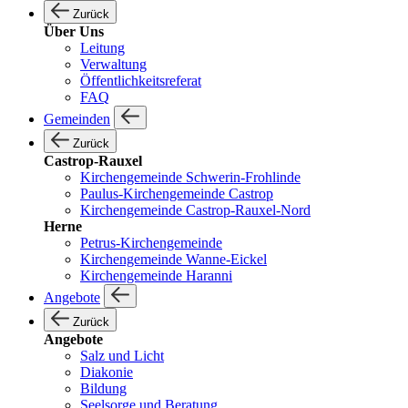
Zurück
Über Uns
Leitung
Verwaltung
Öffentlichkeitsreferat
FAQ
Gemeinden
Zurück
Castrop-Rauxel
Kirchengemeinde Schwerin-Frohlinde
Paulus-Kirchengemeinde Castrop
Kirchengemeinde Castrop-Rauxel-Nord
Herne
Petrus-Kirchengemeinde
Kirchengemeinde Wanne-Eickel
Kirchengemeinde Haranni
Angebote
Zurück
Angebote
Salz und Licht
Diakonie
Bildung
Seelsorge und Beratung