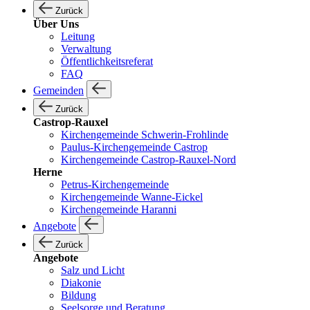
Zurück
Über Uns
Leitung
Verwaltung
Öffentlichkeitsreferat
FAQ
Gemeinden
Zurück
Castrop-Rauxel
Kirchengemeinde Schwerin-Frohlinde
Paulus-Kirchengemeinde Castrop
Kirchengemeinde Castrop-Rauxel-Nord
Herne
Petrus-Kirchengemeinde
Kirchengemeinde Wanne-Eickel
Kirchengemeinde Haranni
Angebote
Zurück
Angebote
Salz und Licht
Diakonie
Bildung
Seelsorge und Beratung