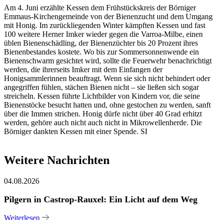
Am 4. Juni erzählte Kessen dem Frühstückskreis der Börniger
Emmaus-Kirchengemeinde von der Bienenzucht und dem Umgang
mit Honig. Im zurückliegenden Winter kämpften Kessen und fast
100 weitere Herner Imker wieder gegen die Varroa-Milbe, einen
üblen Bienenschädling, der Bienenzüchter bis 20 Prozent ihres
Bienenbestandes kostete. Wo bis zur Sommersonnenwende ein
Bienenschwarm gesichtet wird, sollte die Feuerwehr benachrichtigt
werden, die ihrerseits Imker mit dem Einfangen der
Honigsammlerinnen beauftragt. Wenn sie sich nicht behindert oder
angegriffen fühlen, stächen Bienen nicht – sie ließen sich sogar
streicheln. Kessen führte Lichtbilder von Kindern vor, die seine
Bienenstöcke besucht hatten und, ohne gestochen zu werden, sanft
über die Immen strichen. Honig dürfe nicht über 40 Grad erhitzt
werden, gehöre auch nicht auch nicht in Mikrowellenherde. Die
Börniger dankten Kessen mit einer Spende. SI
Weitere Nachrichten
04.08.2026
Pilgern in Castrop-Rauxel: Ein Licht auf dem Weg
Weiterlesen