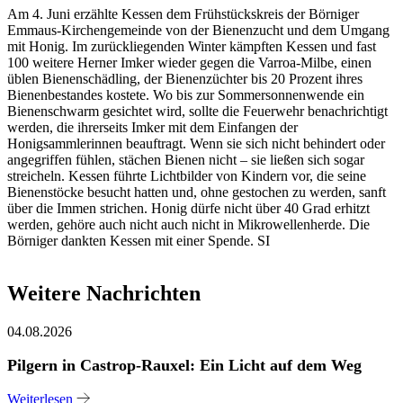
Am 4. Juni erzählte Kessen dem Frühstückskreis der Börniger
Emmaus-Kirchengemeinde von der Bienenzucht und dem Umgang
mit Honig. Im zurückliegenden Winter kämpften Kessen und fast
100 weitere Herner Imker wieder gegen die Varroa-Milbe, einen
üblen Bienenschädling, der Bienenzüchter bis 20 Prozent ihres
Bienenbestandes kostete. Wo bis zur Sommersonnenwende ein
Bienenschwarm gesichtet wird, sollte die Feuerwehr benachrichtigt
werden, die ihrerseits Imker mit dem Einfangen der
Honigsammlerinnen beauftragt. Wenn sie sich nicht behindert oder
angegriffen fühlen, stächen Bienen nicht – sie ließen sich sogar
streicheln. Kessen führte Lichtbilder von Kindern vor, die seine
Bienenstöcke besucht hatten und, ohne gestochen zu werden, sanft
über die Immen strichen. Honig dürfe nicht über 40 Grad erhitzt
werden, gehöre auch nicht auch nicht in Mikrowellenherde. Die
Börniger dankten Kessen mit einer Spende. SI
Weitere Nachrichten
04.08.2026
Pilgern in Castrop-Rauxel: Ein Licht auf dem Weg
Weiterlesen