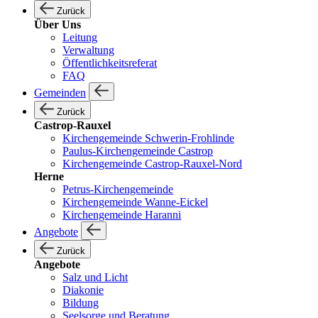
Zurück
Über Uns
Leitung
Verwaltung
Öffentlichkeitsreferat
FAQ
Gemeinden
Zurück
Castrop-Rauxel
Kirchengemeinde Schwerin-Frohlinde
Paulus-Kirchengemeinde Castrop
Kirchengemeinde Castrop-Rauxel-Nord
Herne
Petrus-Kirchengemeinde
Kirchengemeinde Wanne-Eickel
Kirchengemeinde Haranni
Angebote
Zurück
Angebote
Salz und Licht
Diakonie
Bildung
Seelsorge und Beratung