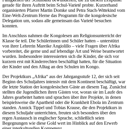
gerade für ihren Auftritt beim Schul-Varieté probte. Kurzerhand
organisierten Pfarrer Martin Domke und Petra Stach-Wittekind vom
Eine-Welt-Zentrum Herne das Programm für die kongolesische
Delegation um, sodass alle gemeinsam das Varieté besuchen
konnten.
Im Anschluss nahmen die Kongolesen am Religionsunterricht der
Klasse 6e teil. Die Schülerinnen und Schüler hatten – unterstützt
von ihrer Lehrerin Mareike Angiolillo – viele Fragen über Afrika
vorbereitet, die gerne und auf lebendige Art und Weise beantwortet
wurden. Insbesondere interessierten sich die Kinder, die sich vor
kurzem erst mit Kinderrechten beschäftigt hatten, für die Situation
der Kinder und den Alltag an den Schulen im Kongo.
Der Projektkurs „Afrika“ aus der Jahrgangsstufe 12, der sich seit
Beginn des Schuljahres intensiv mit dem Kontinent beschäftigt, war
die letzte Station der kongolesischen Gäste an diesem Tag. Zunächst
stellten die Jugendlichen ihren Gästen vor, woran sie im Laufe des
Jahres gearbeitet hatten und sprachen über ihre Projekte, in denen
beispielsweise die Apartheid oder die Krankheit Ebola im Zentrum
standen. Annick Tippel und Tobias Krause, die den Projektkurs in
diesem Schuljahr unterrichten, freuten sich besonders über den
regen Austausch in englischer Sprache, schließlich seien
Begegnungen wie diese Gold wert im Hinblick auf den Erwerb
einer interkulturellen Kompetenz.