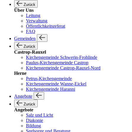
Zurück
Über Uns
Leitung
Verwaltung
Öffentlichkeitsreferat
FAQ
Gemeinden
Zurück
Castrop-Rauxel
Kirchengemeinde Schwerin-Frohlinde
Paulus-Kirchengemeinde Castrop
Kirchengemeinde Castrop-Rauxel-Nord
Herne
Petrus-Kirchengemeinde
Kirchengemeinde Wanne-Eickel
Kirchengemeinde Haranni
Angebote
Zurück
Angebote
Salz und Licht
Diakonie
Bildung
Seelsorge und Beratung