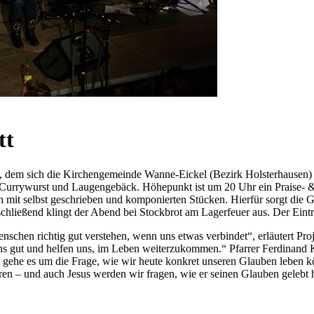
tt
em sich die Kirchengemeinde Wanne-Eickel (Bezirk Holsterhausen) b
 Currywurst und Laugengebäck. Höhepunkt ist um 20 Uhr ein Praise- &
ch mit selbst geschrieben und komponierten Stücken. Hierfür sorgt di
ließend klingt der Abend bei Stockbrot am Lagerfeuer aus. Der Eintritt
enschen richtig gut verstehen, wenn uns etwas verbindet“, erläutert P
uns gut und helfen uns, im Leben weiterzukommen.“ Pfarrer Ferdinand 
 gehe es um die Frage, wie wir heute konkret unseren Glauben leben 
ieren – und auch Jesus werden wir fragen, wie er seinen Glauben geleb