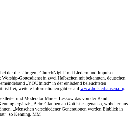
ei der diesjährigen „ChurchNight“ mit Liedern und Impulsen
 Worship-Gottesdienst in zwei Halbzeiten mit bekannten, deutschen
e Gemeindeband „YOU!nited“ in der einladend beleuchteten
 ist frei; weitere Informationen gibt es auf
www.holsterhausen.org
.
rojektleiter und Moderator Marcel Leskow das von der Band
Kenning ergänzt: „Beim Glauben an Gott ist es genauso, wobei er uns
können. „Menschen verschiedener Generationen werden Einblick in
t hat“, so Kenning. MM