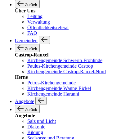
Zurück
Über Uns
Leitung
Verwaltung
Öffentlichkeitsreferat
FAQ
Gemeinden
Zurück
Castrop-Rauxel
Kirchengemeinde Schwerin-Frohlinde
Paulus-Kirchengemeinde Castrop
Kirchengemeinde Castrop-Rauxel-Nord
Herne
Petrus-Kirchengemeinde
Kirchengemeinde Wanne-Eickel
Kirchengemeinde Haranni
Angebote
Zurück
Angebote
Salz und Licht
Diakonie
Bildung
Seelsorge und Beratung