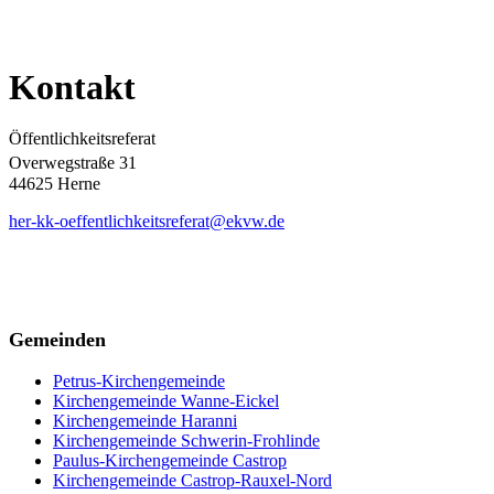
Kontakt
Öffentlichkeitsreferat
Overwegstraße 31
44625 Herne
her-kk-oeffentlichkeitsreferat@ekvw.de
Gemeinden
Petrus-Kirchengemeinde
Kirchengemeinde Wanne-Eickel
Kirchengemeinde Haranni
Kirchengemeinde Schwerin-Frohlinde
Paulus-Kirchengemeinde Castrop
Kirchengemeinde Castrop-Rauxel-Nord