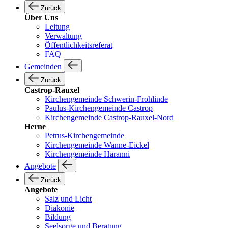
Zurück
Über Uns
Leitung
Verwaltung
Öffentlichkeitsreferat
FAQ
Gemeinden
Zurück
Castrop-Rauxel
Kirchengemeinde Schwerin-Frohlinde
Paulus-Kirchengemeinde Castrop
Kirchengemeinde Castrop-Rauxel-Nord
Herne
Petrus-Kirchengemeinde
Kirchengemeinde Wanne-Eickel
Kirchengemeinde Haranni
Angebote
Zurück
Angebote
Salz und Licht
Diakonie
Bildung
Seelsorge und Beratung