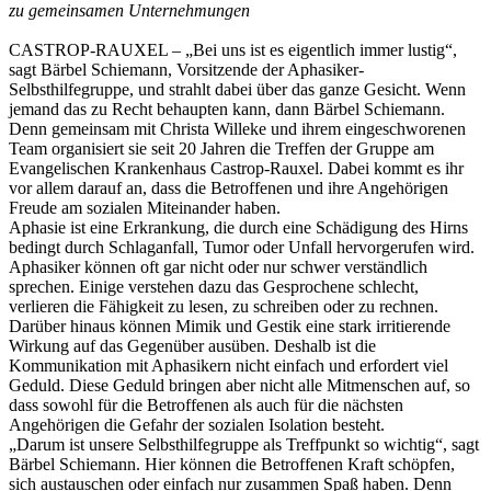
zu gemeinsamen Unternehmungen
CASTROP-RAUXEL – „Bei uns ist es eigentlich immer lustig“,
sagt Bärbel Schiemann, Vorsitzende der Aphasiker-
Selbsthilfegruppe, und strahlt dabei über das ganze Gesicht. Wenn
jemand das zu Recht behaupten kann, dann Bärbel Schiemann.
Denn gemeinsam mit Christa Willeke und ihrem eingeschworenen
Team organisiert sie seit 20 Jahren die Treffen der Gruppe am
Evangelischen Krankenhaus Castrop-Rauxel. Dabei kommt es ihr
vor allem darauf an, dass die Betroffenen und ihre Angehörigen
Freude am sozialen Miteinander haben.
Aphasie ist eine Erkrankung, die durch eine Schädigung des Hirns
bedingt durch Schlaganfall, Tumor oder Unfall hervorgerufen wird.
Aphasiker können oft gar nicht oder nur schwer verständlich
sprechen. Einige verstehen dazu das Gesprochene schlecht,
verlieren die Fähigkeit zu lesen, zu schreiben oder zu rechnen.
Darüber hinaus können Mimik und Gestik eine stark irritierende
Wirkung auf das Gegenüber ausüben. Deshalb ist die
Kommunikation mit Aphasikern nicht einfach und erfordert viel
Geduld. Diese Geduld bringen aber nicht alle Mitmenschen auf, so
dass sowohl für die Betroffenen als auch für die nächsten
Angehörigen die Gefahr der sozialen Isolation besteht.
„Darum ist unsere Selbsthilfegruppe als Treffpunkt so wichtig“, sagt
Bärbel Schiemann. Hier können die Betroffenen Kraft schöpfen,
sich austauschen oder einfach nur zusammen Spaß haben. Denn