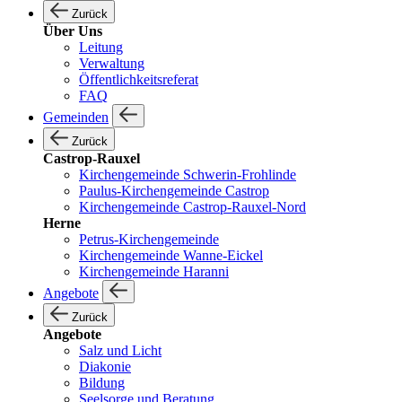
Zurück
Über Uns
Leitung
Verwaltung
Öffentlichkeitsreferat
FAQ
Gemeinden
Zurück
Castrop-Rauxel
Kirchengemeinde Schwerin-Frohlinde
Paulus-Kirchengemeinde Castrop
Kirchengemeinde Castrop-Rauxel-Nord
Herne
Petrus-Kirchengemeinde
Kirchengemeinde Wanne-Eickel
Kirchengemeinde Haranni
Angebote
Zurück
Angebote
Salz und Licht
Diakonie
Bildung
Seelsorge und Beratung