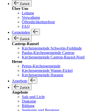
Zurück
Über Uns
Leitung
Verwaltung
Öffentlichkeitsreferat
FAQ
Gemeinden
Zurück
Castrop-Rauxel
Kirchengemeinde Schwerin-Frohlinde
Paulus-Kirchengemeinde Castrop
Kirchengemeinde Castrop-Rauxel-Nord
Herne
Petrus-Kirchengemeinde
Kirchengemeinde Wanne-Eickel
Kirchengemeinde Haranni
Angebote
Zurück
Angebote
Salz und Licht
Diakonie
Bildung
Seelsorge und Beratung