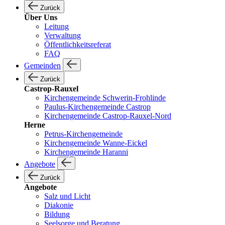
Zurück
Über Uns
Leitung
Verwaltung
Öffentlichkeitsreferat
FAQ
Gemeinden
Zurück
Castrop-Rauxel
Kirchengemeinde Schwerin-Frohlinde
Paulus-Kirchengemeinde Castrop
Kirchengemeinde Castrop-Rauxel-Nord
Herne
Petrus-Kirchengemeinde
Kirchengemeinde Wanne-Eickel
Kirchengemeinde Haranni
Angebote
Zurück
Angebote
Salz und Licht
Diakonie
Bildung
Seelsorge und Beratung