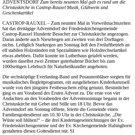
ADVENTSDORF
Zum bereits neunten Mal gab es rund um die
Christuskirche in Castrop-Rauxel Musik, Glühwein und
Geschenkartikel
CASTROP-RAUXEL – Zum neunten Mal in Vorweihnachtszeiten
hat das dreitägige Adventsdorf der Friedenskirchengemeinde
Castrop-Rauxel Hunderte Besucher zur Christuskirche angezogen.
Daran änderte auch Nieselregen am zweiten von drei Dorftagen
nichts. Lediglich Starkregen am Sonntag ließ den Freiluftbetrieb an
elf stabilen Holzständen mit Spezialitäten wie Holzdrechselartikel
etwas abebben. Dafür konnte im Lutherhaus getafelt werden,
wurden daselbst zwei Zentner guterhaltene Bücher bis zum
1000seitigen Lehrbuch für Naturheilkundler angeboten.
Die sechsköpfige Everlasting-Band und Posaunenbläser sorgten für
musikalisches Begleitprogramm, ein ausgeliehenes Kinderkarussell
wurde von den jüngsten Festbesuchern eifrig genutzt. Besinnlicher
ging es am Vorabend des Ersten Advent zu. Die erste von vier
Andachten an den Vorabenden der Adventssonntage begann in der
Christuskirche mit Gebet und Stille um 18 Uhr. Bevor das
Adventsdorf am Sonntag öffnete, feierte die Gemeinde einen
Familiengottesdienst um 10.30 Uhr in der Christuskirche. „Die
Wüste soll blühen!“ – die drei Kindertageseinrichtungen der Ev.
Friedenskirchengemeine und der Ev. Kirchengemeinde Habinghorst
gestalteten diesen Gottesdienst mit. SI