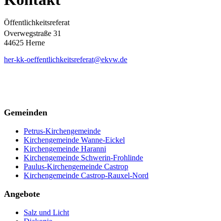
Öffentlichkeitsreferat
Overwegstraße 31
44625 Herne
her-kk-oeffentlichkeitsreferat@ekvw.de
Gemeinden
Petrus-Kirchengemeinde
Kirchengemeinde Wanne-Eickel
Kirchengemeinde Haranni
Kirchengemeinde Schwerin-Frohlinde
Paulus-Kirchengemeinde Castrop
Kirchengemeinde Castrop-Rauxel-Nord
Angebote
Salz und Licht