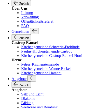
Zurück
Über Uns
Leitung
Verwaltung
Öffentlichkeitsreferat
FAQ
Gemeinden
Zurück
Castrop-Rauxel
Kirchengemeinde Schwerin-Frohlinde
Paulus-Kirchengemeinde Castrop
Kirchengemeinde Castrop-Rauxel-Nord
Herne
Petrus-Kirchengemeinde
Kirchengemeinde Wanne-Eickel
Kirchengemeinde Haranni
Angebote
Zurück
Angebote
Salz und Licht
Diakonie
Bildung
Seelsorge und Beratung