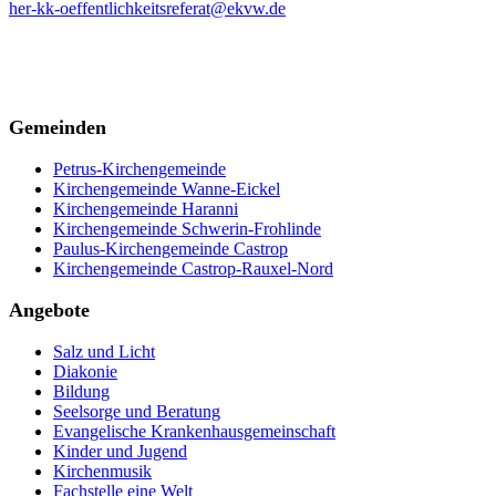
her-kk-oeffentlichkeitsreferat@ekvw.de
Gemeinden
Petrus-Kirchengemeinde
Kirchengemeinde Wanne-Eickel
Kirchengemeinde Haranni
Kirchengemeinde Schwerin-Frohlinde
Paulus-Kirchengemeinde Castrop
Kirchengemeinde Castrop-Rauxel-Nord
Angebote
Salz und Licht
Diakonie
Bildung
Seelsorge und Beratung
Evangelische Krankenhausgemeinschaft
Kinder und Jugend
Kirchenmusik
Fachstelle eine Welt