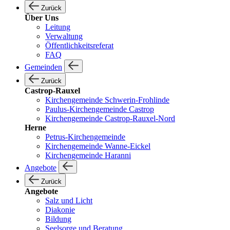
Zurück
Über Uns
Leitung
Verwaltung
Öffentlichkeitsreferat
FAQ
Gemeinden
Zurück
Castrop-Rauxel
Kirchengemeinde Schwerin-Frohlinde
Paulus-Kirchengemeinde Castrop
Kirchengemeinde Castrop-Rauxel-Nord
Herne
Petrus-Kirchengemeinde
Kirchengemeinde Wanne-Eickel
Kirchengemeinde Haranni
Angebote
Zurück
Angebote
Salz und Licht
Diakonie
Bildung
Seelsorge und Beratung