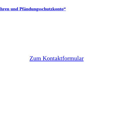
ahren und Pfändungsschutzkonto“
Sie haben noch Fragen?
Melden Sie sich bei uns
Zum Kontaktformular