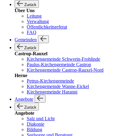
Zurück
Über Uns
Leitung
Verwaltung
Öffentlichkeitsreferat
FAQ
Gemeinden
Zurück
Castrop-Rauxel
Kirchengemeinde Schwerin-Frohlinde
Paulus-Kirchengemeinde Castrop
Kirchengemeinde Castrop-Rauxel-Nord
Herne
Petrus-Kirchengemeinde
Kirchengemeinde Wanne-Eickel
Kirchengemeinde Haranni
Angebote
Zurück
Angebote
Salz und Licht
Diakonie
Bildung
Seelsorge und Beratung