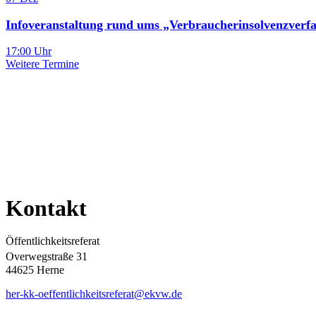
Infoveranstaltung rund ums „Verbraucherinsolvenzverf
17:00 Uhr
Weitere Termine
Kontakt
Öffentlichkeitsreferat
Overwegstraße 31
44625 Herne
her-kk-oeffentlichkeitsreferat@ekvw.de