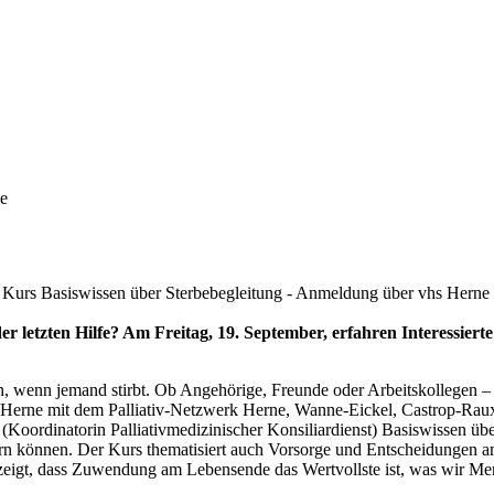
ne
en Kurs Basiswissen über Sterbebegleitung - Anmeldung über vhs Herne
der letzten Hilfe? Am Freitag, 19. September, erfahren Interessier
wollen, wenn jemand stirbt. Ob Angehörige, Freunde oder Arbeitskollegen
 Herne mit dem Palliativ-Netzwerk Herne, Wanne-Eickel, Castrop-Rauxel
Koordinatorin Palliativmedizinischer Konsiliardienst) Basiswissen üb
dern können. Der Kurs thematisiert auch Vorsorge und Entscheidungen
 zeigt, dass Zuwendung am Lebensende das Wertvollste ist, was wir M