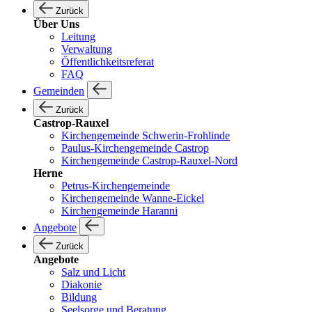
Zurück
Über Uns
Leitung
Verwaltung
Öffentlichkeitsreferat
FAQ
Gemeinden
Zurück
Castrop-Rauxel
Kirchengemeinde Schwerin-Frohlinde
Paulus-Kirchengemeinde Castrop
Kirchengemeinde Castrop-Rauxel-Nord
Herne
Petrus-Kirchengemeinde
Kirchengemeinde Wanne-Eickel
Kirchengemeinde Haranni
Angebote
Zurück
Angebote
Salz und Licht
Diakonie
Bildung
Seelsorge und Beratung